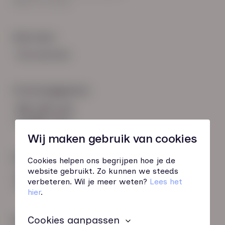
8021 EV Zwolle
Snel naar:
Voorwaarden
Contactgegevens
085 760 51 04
info@hn-ab.nl
Wij maken gebruik van cookies
Onze initiatieven
Cookies helpen ons begrijpen hoe je de
website gebruikt. Zo kunnen we steeds
HN-AB Member
verbeteren. Wil je meer weten?
Lees het
Sterk naar Werk
hier
.
Cookies aanpassen
Wij zijn gecertificeerd door: