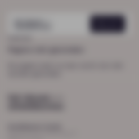
Menu
HOME
404
Pagina niet gevonden
De pagina waar je naar zocht, kon niet
worden gevonden.
Hoodfkantoor Zwolle
Burgemeester Roelenweg 13