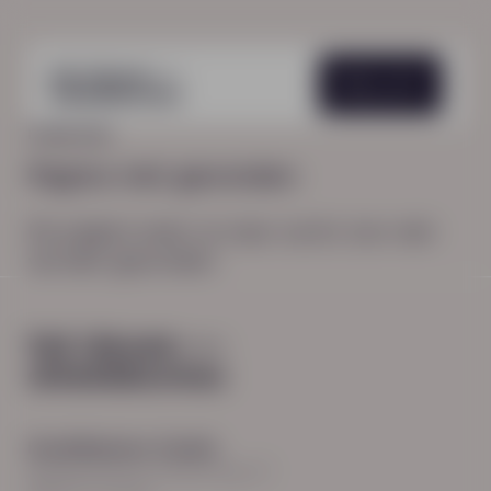
Menu
HOME
404
Pagina niet gevonden
De pagina waar je naar zocht, kon niet
worden gevonden.
Hoodfkantoor Zwolle
Burgemeester Roelenweg 13