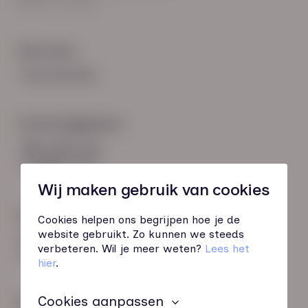
8021 EV Zwolle
Snel naar:
Voorwaarden
Contactgegevens
085 760 51 04
info@hn-ab.nl
Wij maken gebruik van cookies
Onze initiatieven
Cookies helpen ons begrijpen hoe je de
website gebruikt. Zo kunnen we steeds
HN-AB Member
verbeteren. Wil je meer weten?
Lees het
Sterk naar Werk
hier
.
Cookies aanpassen
Wij zijn gecertificeerd door: