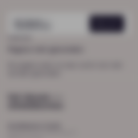
Menu
HOME
404
Pagina niet gevonden
De pagina waar je naar zocht, kon niet
worden gevonden.
Hoodfkantoor Zwolle
Burgemeester Roelenweg 13