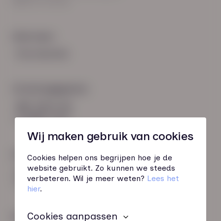
8021 EV Zwolle
Snel naar:
Voorwaarden
Contactgegevens
085 760 51 04
info@hn-ab.nl
Wij maken gebruik van cookies
Onze initiatieven
Cookies helpen ons begrijpen hoe je de
website gebruikt. Zo kunnen we steeds
HN-AB Member
verbeteren. Wil je meer weten?
Lees het
Sterk naar Werk
hier
.
Cookies aanpassen
Wij zijn gecertificeerd door: