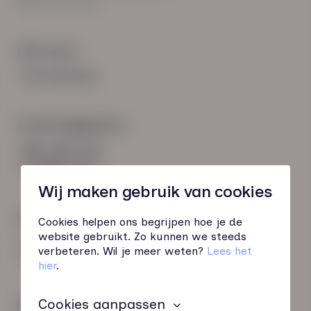
8021 EV Zwolle
Snel naar:
Voorwaarden
Contactgegevens
085 760 51 04
info@hn-ab.nl
Wij maken gebruik van cookies
Onze initiatieven
Cookies helpen ons begrijpen hoe je de
website gebruikt. Zo kunnen we steeds
HN-AB Member
verbeteren. Wil je meer weten?
Lees het
Sterk naar Werk
hier
.
Cookies aanpassen
Wij zijn gecertificeerd door: