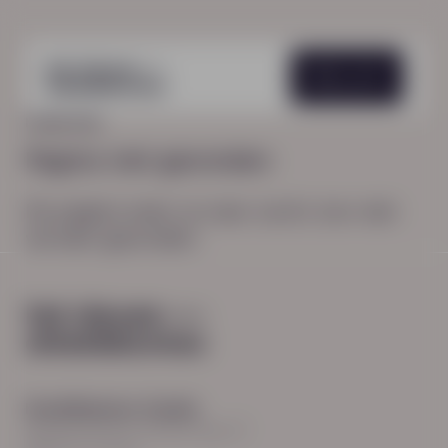
Menu
HOME
404
Pagina niet gevonden
De pagina waar je naar zocht, kon niet
worden gevonden.
Hoodfkantoor Zwolle
Burgemeester Roelenweg 13