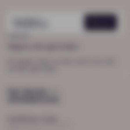
Menu
HOME
404
Pagina niet gevonden
De pagina waar je naar zocht, kon niet
worden gevonden.
Hoodfkantoor Zwolle
Burgemeester Roelenweg 13