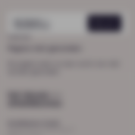
Menu
HOME
404
Pagina niet gevonden
De pagina waar je naar zocht, kon niet
worden gevonden.
Hoodfkantoor Zwolle
Burgemeester Roelenweg 13