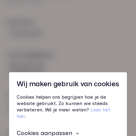
8021 EV Zwolle
Snel naar:
Voorwaarden
Contactgegevens
085 760 51 04
info@hn-ab.nl
Wij maken gebruik van cookies
Onze initiatieven
Cookies helpen ons begrijpen hoe je de
website gebruikt. Zo kunnen we steeds
HN-AB Member
verbeteren. Wil je meer weten?
Lees het
Sterk naar Werk
hier
.
Cookies aanpassen
Wij zijn gecertificeerd door: