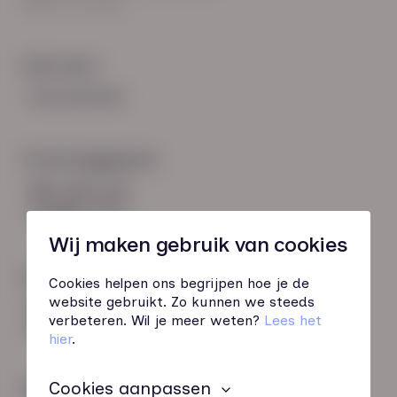
8021 EV Zwolle
Snel naar:
Voorwaarden
Contactgegevens
085 760 51 04
info@hn-ab.nl
Wij maken gebruik van cookies
Onze initiatieven
Cookies helpen ons begrijpen hoe je de
website gebruikt. Zo kunnen we steeds
HN-AB Member
verbeteren. Wil je meer weten?
Lees het
Sterk naar Werk
hier
.
Cookies aanpassen
Wij zijn gecertificeerd door: