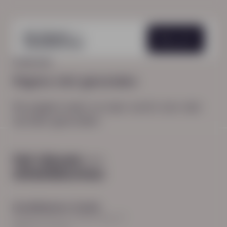
Menu
HOME
404
Pagina niet gevonden
De pagina waar je naar zocht, kon niet
worden gevonden.
Hoodfkantoor Zwolle
Burgemeester Roelenweg 13