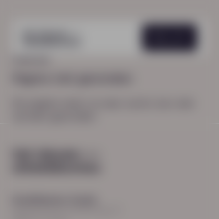
Menu
HOME
404
Pagina niet gevonden
De pagina waar je naar zocht, kon niet
worden gevonden.
Hoodfkantoor Zwolle
Burgemeester Roelenweg 13