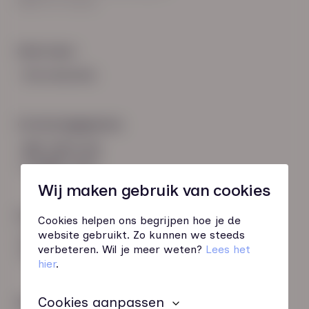
8021 EV Zwolle
Snel naar:
Voorwaarden
Contactgegevens
085 760 51 04
info@hn-ab.nl
Wij maken gebruik van cookies
Onze initiatieven
Cookies helpen ons begrijpen hoe je de
website gebruikt. Zo kunnen we steeds
HN-AB Member
verbeteren. Wil je meer weten?
Lees het
Sterk naar Werk
hier
.
Cookies aanpassen
Wij zijn gecertificeerd door: