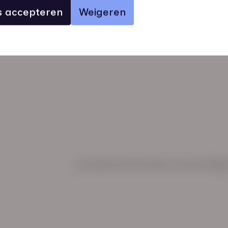
es accepteren
Weigeren
verhalen
inzichten
Keurmerken
Regl