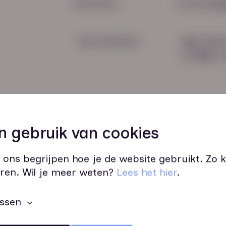
Snel naar:
Contactge
Voorwaarden
085 760 
info@hn-a
n gebruik van cookies
 ons begrijpen hoe je de website gebruikt. Zo
Wij zijn op werkdagen bereikbaar v
ren. Wil je meer weten?
Lees het hier
.
ssen