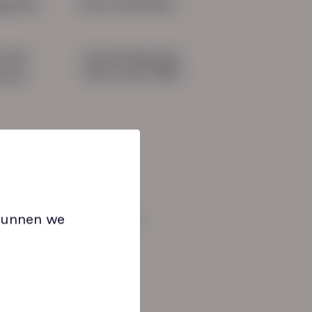
gevens
Onze initiatieven
HN-AB Member
51 04
Sterk naar Werk
b.nl
 kunnen we
an: 08:30 tot 17:00 uur.