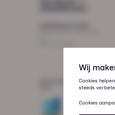
Hoodfkantoor Zwolle
Burgemeester Roelenweg
13
8021 EV Zwolle
Wij make
Cookies helpen
Wij zijn gecertificeerd
door:
steeds verbete
Cookies aanpa