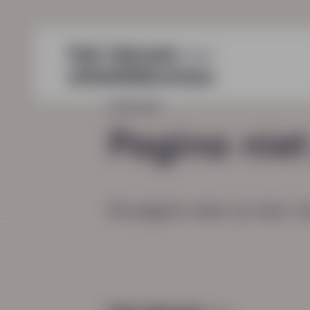
HOME
404
Pagina nie
De pagina waar je naar zo