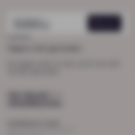
Menu
HOME
404
Pagina niet gevonden
De pagina waar je naar zocht, kon niet
worden gevonden.
Hoodfkantoor Zwolle
Burgemeester Roelenweg 13