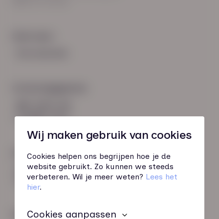
8021 EV Zwolle
Snel naar:
Voorwaarden
Contactgegevens
085 760 51 04
info@hn-ab.nl
Wij maken gebruik van cookies
Onze initiatieven
Cookies helpen ons begrijpen hoe je de
website gebruikt. Zo kunnen we steeds
HN-AB Member
verbeteren. Wil je meer weten?
Lees het
Sterk naar Werk
hier
.
Cookies aanpassen
Wij zijn gecertificeerd door: