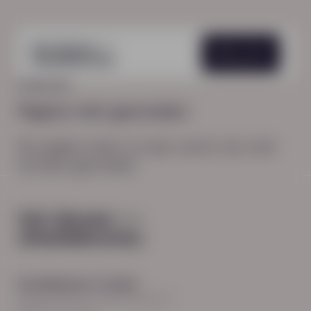
Menu
HOME
404
Pagina niet gevonden
De pagina waar je naar zocht, kon niet
worden gevonden.
Hoodfkantoor Zwolle
Burgemeester Roelenweg 13