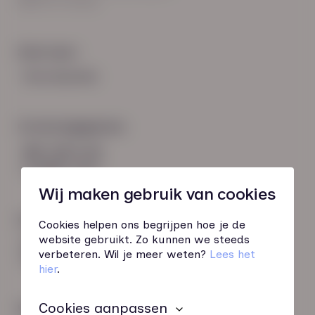
8021 EV Zwolle
Snel naar:
Voorwaarden
Contactgegevens
085 760 51 04
info@hn-ab.nl
Wij maken gebruik van cookies
Onze initiatieven
Cookies helpen ons begrijpen hoe je de
website gebruikt. Zo kunnen we steeds
HN-AB Member
verbeteren. Wil je meer weten?
Lees het
Sterk naar Werk
hier
.
Cookies aanpassen
Wij zijn gecertificeerd door: