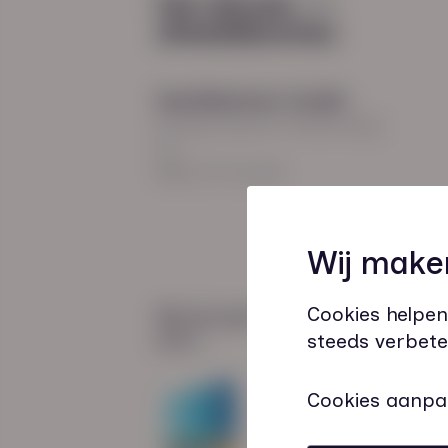
Hoodfkantoor Zwolle
Burgemeester Roelenweg
13
8021 EV Zwolle
Wij make
Cookies helpen
Wij zijn gecertificeerd
door:
steeds verbete
Cookies aanpa