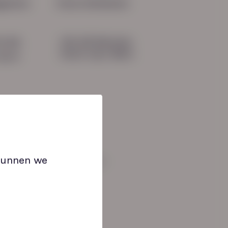
gevens
Onze initiatieven
HN-AB Member
51 04
Sterk naar Werk
b.nl
 kunnen we
an: 08:30 tot 17:00 uur.