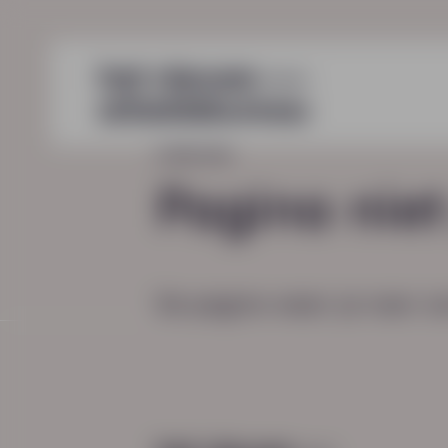
HOME
404
Pagina nie
De pagina waar je naar zo