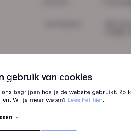
Snel naar:
Contactge
Voorwaarden
085 760 
info@hn-a
n gebruik van cookies
 ons begrijpen hoe je de website gebruikt. Zo
Wij zijn op werkdagen bereikbaar v
ren. Wil je meer weten?
Lees het hier
.
ssen