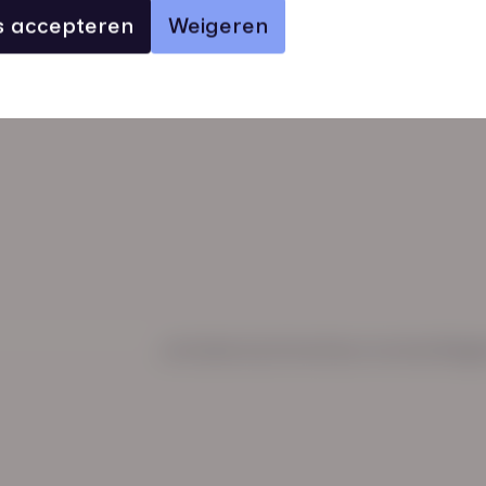
es accepteren
Weigeren
verhalen
inzichten
Keurmerken
Regl