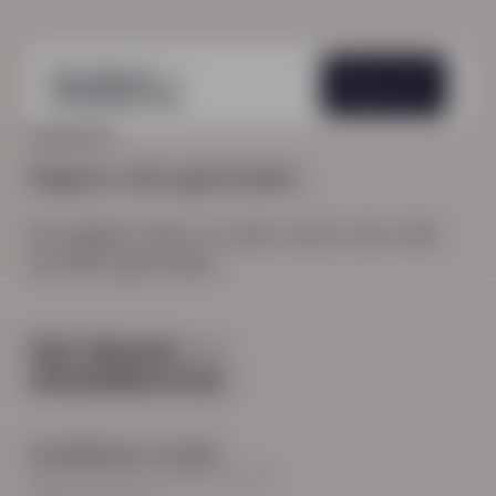
Menu
HOME
404
Pagina niet gevonden
De pagina waar je naar zocht, kon niet
worden gevonden.
Hoodfkantoor Zwolle
Burgemeester Roelenweg 13