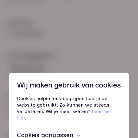
8021 EV Zwolle
Snel naar:
Voorwaarden
Contactgegevens
085 760 51 04
info@hn-ab.nl
Wij maken gebruik van cookies
Onze initiatieven
Cookies helpen ons begrijpen hoe je de
website gebruikt. Zo kunnen we steeds
HN-AB Member
verbeteren. Wil je meer weten?
Lees het
Sterk naar Werk
hier
.
Cookies aanpassen
Wij zijn gecertificeerd door: