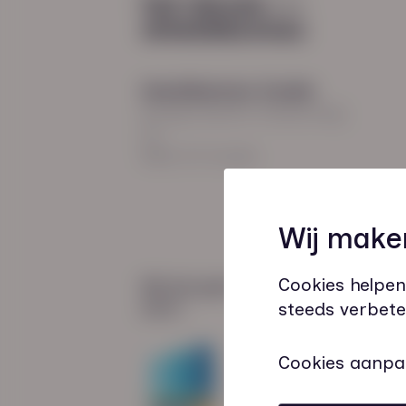
Hoodfkantoor Zwolle
Burgemeester Roelenweg
13
8021 EV Zwolle
Wij make
Cookies helpen
Wij zijn gecertificeerd
door:
steeds verbete
Cookies aanpa