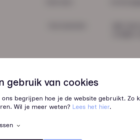
Snel naar:
Contactge
Voorwaarden
085 760 
info@hn-a
n gebruik van cookies
 ons begrijpen hoe je de website gebruikt. Zo
Wij zijn op werkdagen bereikbaar v
ren. Wil je meer weten?
Lees het hier
.
ssen