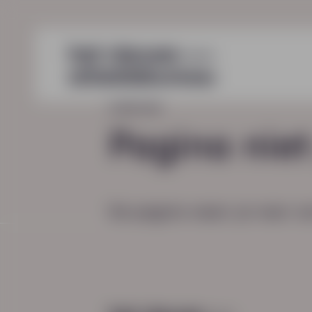
HOME
404
Pagina nie
De pagina waar je naar zo