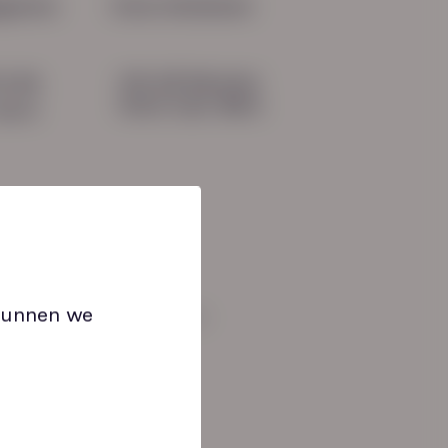
gevens
Onze initiatieven
HN-AB Member
51 04
Sterk naar Werk
b.nl
 kunnen we
an: 08:30 tot 17:00 uur.