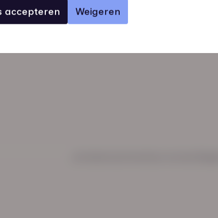
es accepteren
Weigeren
verhalen
inzichten
Keurmerken
Regl