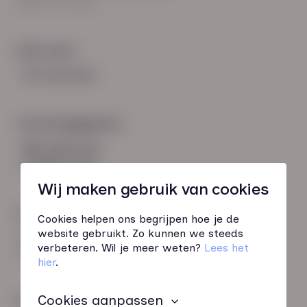
8021 EV Zwolle
Snel naar:
Voorwaarden
Contactgegevens
085 760 51 04
info@hn-ab.nl
Wij maken gebruik van cookies
Onze initiatieven
Cookies helpen ons begrijpen hoe je de
website gebruikt. Zo kunnen we steeds
HN-AB Member
verbeteren. Wil je meer weten?
Lees het
Sterk naar Werk
hier
.
Cookies aanpassen
Wij zijn gecertificeerd door: