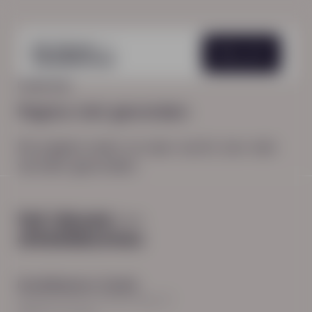
Menu
HOME
404
Pagina niet gevonden
De pagina waar je naar zocht, kon niet
worden gevonden.
Hoodfkantoor Zwolle
Burgemeester Roelenweg 13