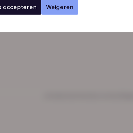
es accepteren
Weigeren
verhalen
inzichten
Keurmerken
Regl