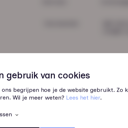
Snel naar:
Contactge
Voorwaarden
085 760 
info@hn-a
n gebruik van cookies
 ons begrijpen hoe je de website gebruikt. Zo
Wij zijn op werkdagen bereikbaar v
ren. Wil je meer weten?
Lees het hier
.
ssen