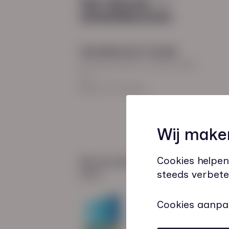
Hoodfkantoor Zwolle
Burgemeester Roelenweg
13
8021 EV Zwolle
Wij make
Cookies helpen
Wij zijn gecertificeerd
door:
steeds verbete
Cookies aanpa