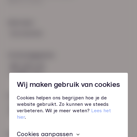
8021 EV Zwolle
Snel naar:
Voorwaarden
Contactgegevens
085 760 51 04
info@hn-ab.nl
Wij maken gebruik van cookies
Onze initiatieven
Cookies helpen ons begrijpen hoe je de
website gebruikt. Zo kunnen we steeds
HN-AB Member
verbeteren. Wil je meer weten?
Lees het
Sterk naar Werk
hier
.
Cookies aanpassen
Wij zijn gecertificeerd door: