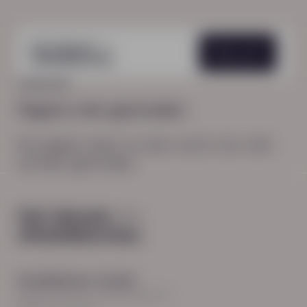
Menu
HOME
404
Pagina niet gevonden
De pagina waar je naar zocht, kon niet
worden gevonden.
Hoodfkantoor Zwolle
Burgemeester Roelenweg 13