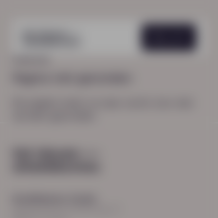
Menu
HOME
404
Pagina niet gevonden
De pagina waar je naar zocht, kon niet
worden gevonden.
Hoodfkantoor Zwolle
Burgemeester Roelenweg 13