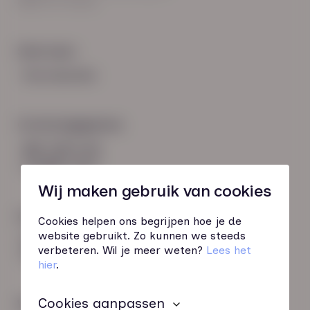
8021 EV Zwolle
Snel naar:
Voorwaarden
Contactgegevens
085 760 51 04
info@hn-ab.nl
Wij maken gebruik van cookies
Onze initiatieven
Cookies helpen ons begrijpen hoe je de
website gebruikt. Zo kunnen we steeds
HN-AB Member
verbeteren. Wil je meer weten?
Lees het
Sterk naar Werk
hier
.
Cookies aanpassen
Wij zijn gecertificeerd door: