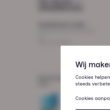
Hoodfkantoor Zwolle
Burgemeester Roelenweg
13
8021 EV Zwolle
Wij make
Cookies helpen
Wij zijn gecertificeerd
door:
steeds verbete
Cookies aanpa