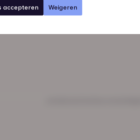
es accepteren
Weigeren
verhalen
inzichten
Keurmerken
Regl