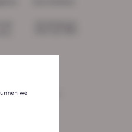
gevens
Onze initiatieven
HN-AB Member
51 04
Sterk naar Werk
b.nl
 kunnen we
an: 08:30 tot 17:00 uur.