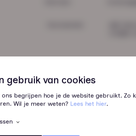
Snel naar:
Contactge
Voorwaarden
085 760 
info@hn-a
n gebruik van cookies
 ons begrijpen hoe je de website gebruikt. Zo
Wij zijn op werkdagen bereikbaar v
ren. Wil je meer weten?
Lees het hier
.
ssen