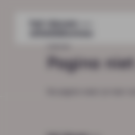
HOME
404
Pagina nie
De pagina waar je naar zo