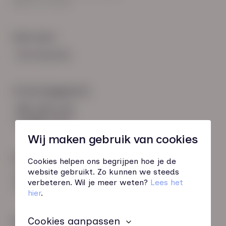
8021 EV Zwolle
Snel naar:
Voorwaarden
Contactgegevens
085 760 51 04
info@hn-ab.nl
Wij maken gebruik van cookies
Onze initiatieven
Cookies helpen ons begrijpen hoe je de
website gebruikt. Zo kunnen we steeds
HN-AB Member
verbeteren. Wil je meer weten?
Lees het
Sterk naar Werk
hier
.
Cookies aanpassen
Wij zijn gecertificeerd door: