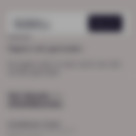
Menu
HOME
404
Pagina niet gevonden
De pagina waar je naar zocht, kon niet
worden gevonden.
Hoodfkantoor Zwolle
Burgemeester Roelenweg 13