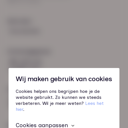
8021 EV Zwolle
Snel naar:
Voorwaarden
Contactgegevens
085 760 51 04
info@hn-ab.nl
Wij maken gebruik van cookies
Onze initiatieven
Cookies helpen ons begrijpen hoe je de
website gebruikt. Zo kunnen we steeds
HN-AB Member
verbeteren. Wil je meer weten?
Lees het
Sterk naar Werk
hier
.
Cookies aanpassen
Wij zijn gecertificeerd door: