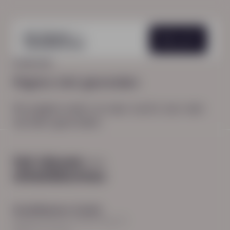
Menu
HOME
404
Pagina niet gevonden
De pagina waar je naar zocht, kon niet
worden gevonden.
Hoodfkantoor Zwolle
Burgemeester Roelenweg 13