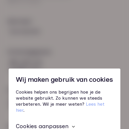
8021 EV Zwolle
Snel naar:
Voorwaarden
Contactgegevens
085 760 51 04
info@hn-ab.nl
Wij maken gebruik van cookies
Onze initiatieven
Cookies helpen ons begrijpen hoe je de
website gebruikt. Zo kunnen we steeds
HN-AB Member
verbeteren. Wil je meer weten?
Lees het
Sterk naar Werk
hier
.
Cookies aanpassen
Wij zijn gecertificeerd door: