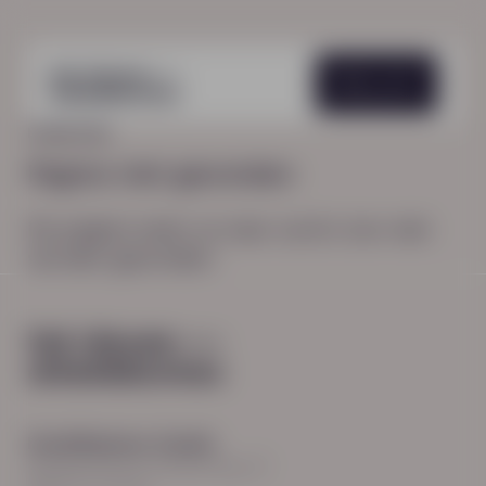
Menu
HOME
404
Pagina niet gevonden
De pagina waar je naar zocht, kon niet
worden gevonden.
Hoodfkantoor Zwolle
Burgemeester Roelenweg 13